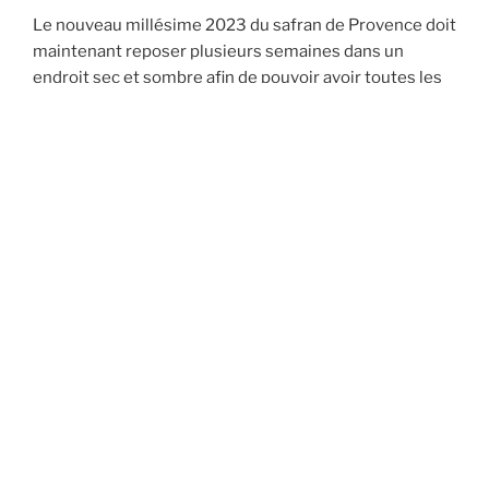
Le nouveau millésime 2023 du safran de Provence doit
maintenant reposer plusieurs semaines dans un
endroit sec et sombre afin de pouvoir avoir toutes les
qualités requises d’un bon safran et être proposé à la
vente.
PUBLIÉ
07/03/2022
LE
SAFRAN PROVENCE au Salon de
l’Agriculture 2022