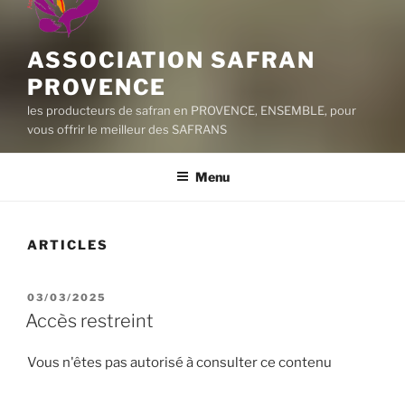
ASSOCIATION SAFRAN
PROVENCE
les producteurs de safran en PROVENCE, ENSEMBLE, pour
vous offrir le meilleur des SAFRANS
Menu
ARTICLES
PUBLIÉ
03/03/2025
LE
Accès restreint
Vous n'êtes pas autorisé à consulter ce contenu