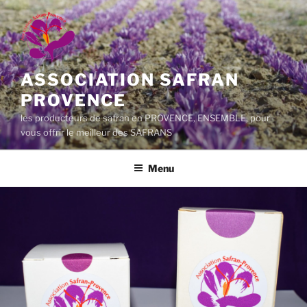
Aller
au
contenu
principal
ASSOCIATION SAFRAN
PROVENCE
les producteurs de safran en PROVENCE, ENSEMBLE, pour
vous offrir le meilleur des SAFRANS
Menu