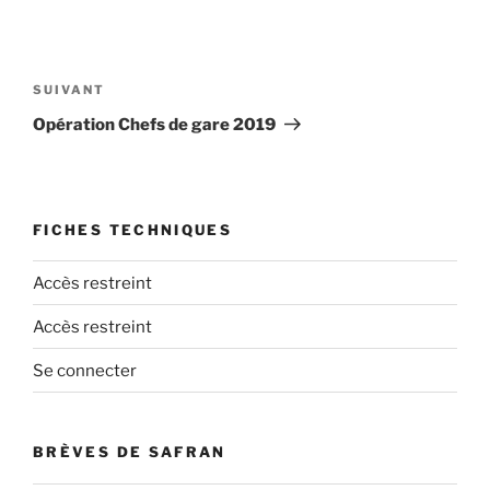
Navigation
de
Article
SUIVANT
l’article
suivant
Opération Chefs de gare 2019
FICHES TECHNIQUES
Accès restreint
Accès restreint
Se connecter
BRÈVES DE SAFRAN